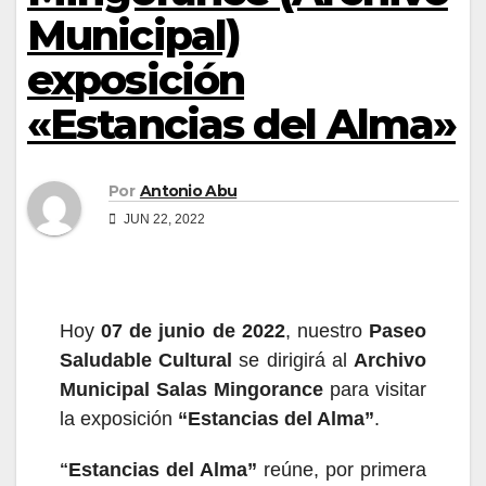
Municipal)
exposición
«Estancias del Alma»
Por
Antonio Abu
JUN 22, 2022
Hoy
07 de junio de 2022
,
nuestro
Paseo
Saludable Cultural
se dirigirá al
Archivo
Municipal
S
alas Mingorance
para visitar
la
exp
o
sici
ón
“Estancias del Alma”
.
Estancias del Alma”
reúne, por primera
“