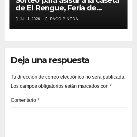
Sorteo para asistir a la caseta
de El Rengue, Feria de
Málaga 2026
JUL 1, 2026
PACO PINEDA
Deja una respuesta
Tu dirección de correo electrónico no será publicada.
Los campos obligatorios están marcados con
*
Comentario
*