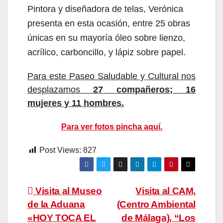
Pintora y diseñadora de telas, Verónica
presenta en esta ocasión, entre 25 obras
únicas en su mayoría óleo sobre lienzo,
acrílico, carboncillo, y lápiz sobre papel.
P
ara est
e
Paseo Saludable y Cultural
nos
desplazamos
27
compañeros;
16
mujeres y
1
1
hombre
s.
Para ver fotos pincha aquí.
Post Views:
827
Navegación
Visita al Museo
Visita al CAM,
de la Aduana
(Centro Ambiental
de
«HOY TOCA EL
de Málaga), “Los