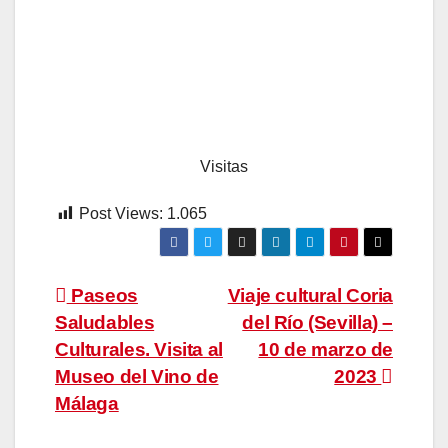
Visitas
Post Views:
1.065
Navegación
Paseos
Viaje cultural Coria
Saludables
del Río (Sevilla) –
de
Culturales. Visita al
10 de marzo de
entradas
Museo del Vino de
2023
Málaga