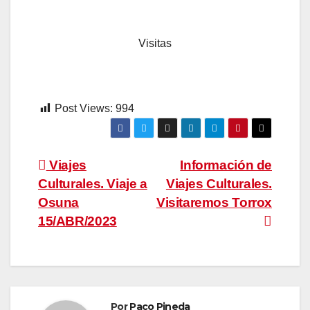
Visitas
Post Views:
994
Navegación
Viajes
Información de
Culturales. Viaje a
Viajes Culturales.
de
Osuna
Visitaremos Torrox
entradas
15/ABR/2023
Por
Paco Pineda