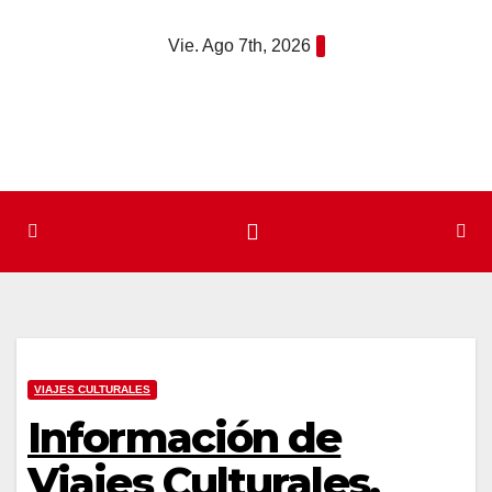
Saltar
Vie. Ago 7th, 2026
al
contenido
VIAJES CULTURALES
Información de
Viajes Culturales.