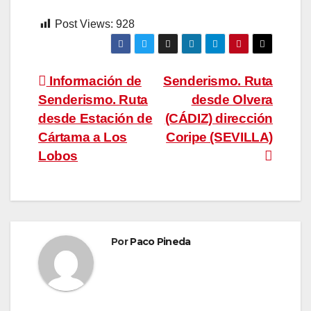
Post Views:
928
Navegación
Información de
Senderismo. Ruta
Senderismo. Ruta
desde Olvera
de
desde Estación de
(CÁDIZ) dirección
entradas
Cártama a Los
Coripe (SEVILLA)
Lobos
Por
Paco Pineda