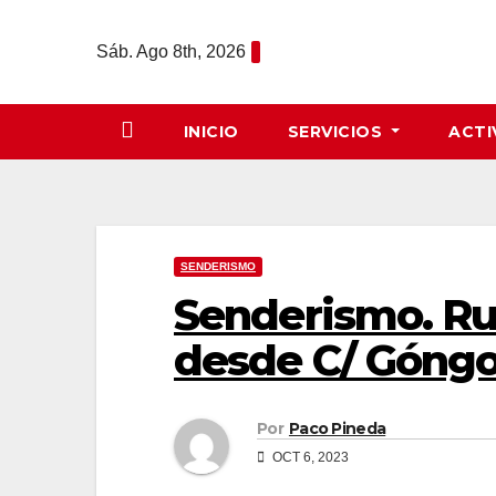
Saltar
al
Sáb. Ago 8th, 2026
contenido
INICIO
SERVICIOS
ACTI
SENDERISMO
Senderismo. Ru
desde C/ Góngo
Por
Paco Pineda
OCT 6, 2023