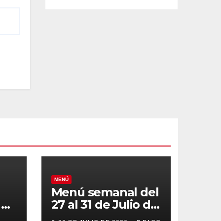
MENÚ
Menú semanal del
el
27 al 31 de Julio de
o
2026