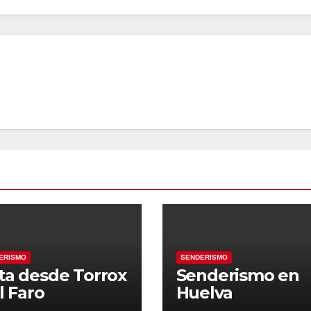
ERISMO
SENDERISMO
ta desde Torrox
Senderismo en
l Faro
Huelva