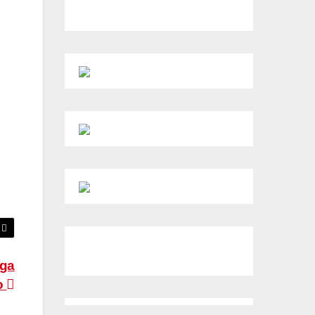
aga
ro