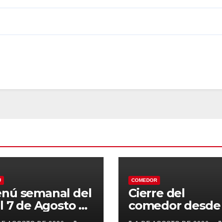
Ú
COMEDOR
nú semanal del
Cierre del
al 7 de Agosto de
comedor desde 
26
7 al 21 de Agost