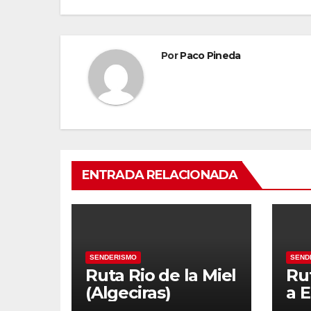
entradas
Por
Paco Pineda
ENTRADA RELACIONADA
SENDERISMO
SEND
Ruta Rio de la Miel
Ru
(Algeciras)
a E