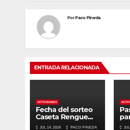
Por
Paco Pineda
ENTRADA RELACIONADA
ACTIVIDADES
ACTI
Fecha del sorteo
Pa
Caseta Rengue
pa
Feria de Málaga
ma
JUL 14, 2026
PACO PINEDA
JUL