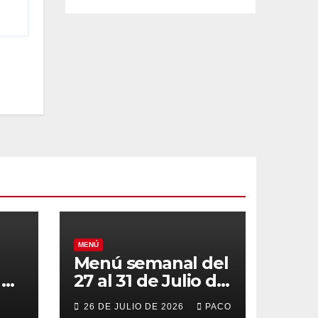
MENÚ
Menú semanal del
el
27 al 31 de Julio de
o
2026
26 DE JULIO DE 2026
PACO