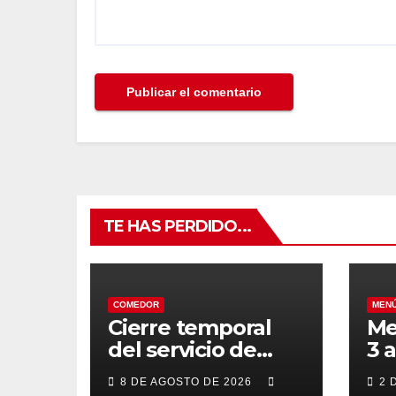
TE HAS PERDIDO...
COMEDOR
MEN
Cierre temporal
Me
del servicio de
3 
BAR – COMEDOR
20
8 DE AGOSTO DE 2026
2 