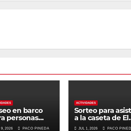
VIDADES
ACTIVIDADES
seo en barco
Sorteo para asist
ra personas
a la caseta de El
yores
Rengue, Feria d
 9, 2026
PACO PINEDA
JUL 1, 2026
PACO PINE