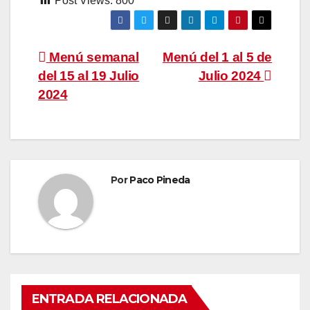
Post Views:
800
Navegación
Menú semanal
Menú del 1 al 5 de
del 15 al 19 Julio
Julio 2024
de
2024
entradas
Por
Paco Pineda
ENTRADA RELACIONADA