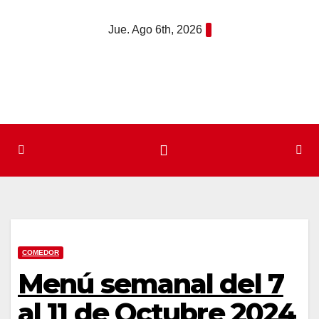
Saltar
Jue. Ago 6th, 2026
al
contenido
COMEDOR
Menú semanal del 7
al 11 de Octubre 2024