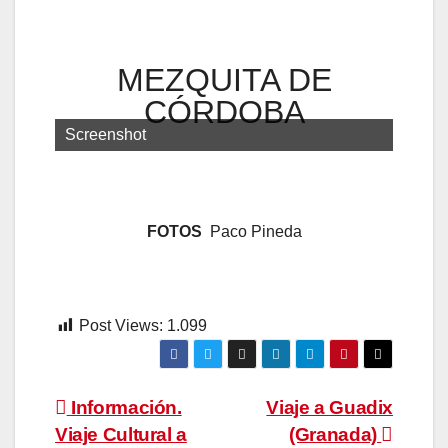
MEZQUITA DE
CÓRDOBA
Screenshot
FOTOS
Paco Pineda
Post Views:
1.099
Navegación
Información.
Viaje a Guadix
Viaje Cultural a
(Granada)