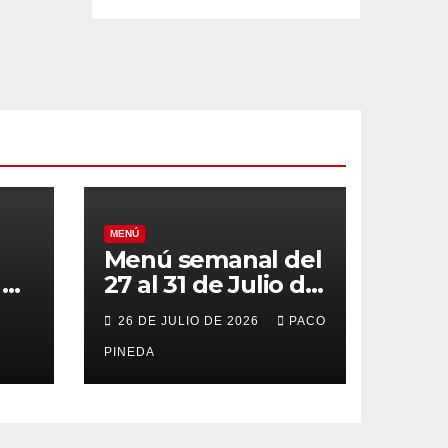
MENÚ
Menú semanal del
el
27 al 31 de Julio de
o
2026
26 DE JULIO DE 2026
PACO
PINEDA