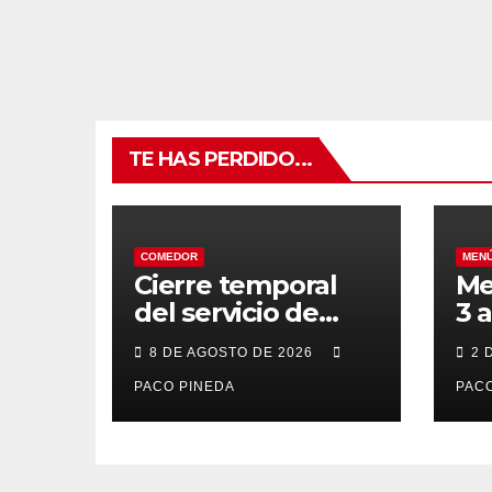
TE HAS PERDIDO...
COMEDOR
MEN
Cierre temporal
Me
del servicio de
3 
BAR – COMEDOR
20
8 DE AGOSTO DE 2026
2 
PACO PINEDA
PACO