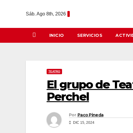
Saltar
al
Sáb. Ago 8th, 2026
contenido
INICIO
SERVICIOS
ACTIV
TEATRO
El grupo de Te
Perchel
Por
Paco Pineda
DIC 15, 2024