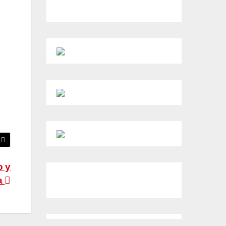
o y
a