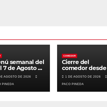
Ú
COMEDOR
nú semanal del
Cierre del
al 7 de Agosto de
comedor desde 
26
7 al 21 de Agost
DE AGOSTO DE 2026
1 DE AGOSTO DE 2026
por vacaciones
 PINEDA
PACO PINEDA