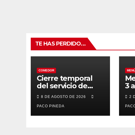
TE HAS PERDIDO...
COMEDOR
MEN
Cierre temporal
Me
del servicio de
3 
BAR – COMEDOR
20
8 DE AGOSTO DE 2026
2 
PACO PINEDA
PACO