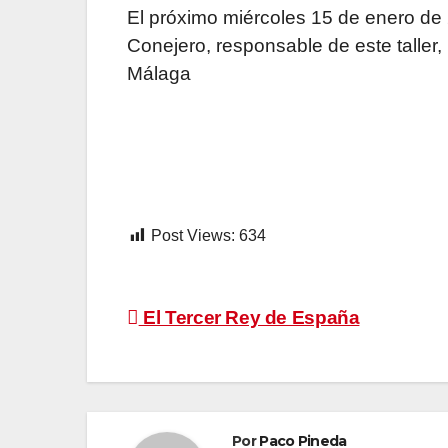
El próximo miércoles 15 de enero de
Conejero, responsable de este taller,
Málaga
Post Views:
634
Navegación
El Tercer Rey de España
de
entradas
Por
Paco Pineda