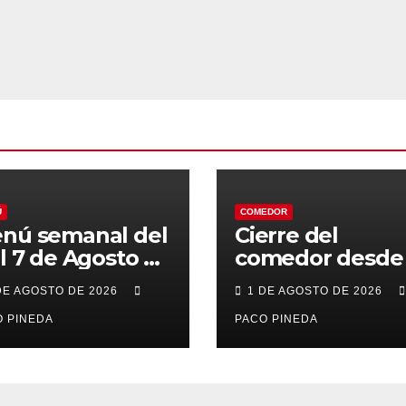
Ú
COMEDOR
nú semanal del
Cierre del
al 7 de Agosto de
comedor desde 
26
7 al 21 de Agost
DE AGOSTO DE 2026
1 DE AGOSTO DE 2026
por vacaciones
 PINEDA
PACO PINEDA