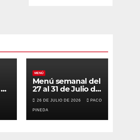
MENÚ
Menú semanal del
el
27 al 31 de Julio de
o
2026
26 DE JULIO DE 2026
PACO
PINEDA