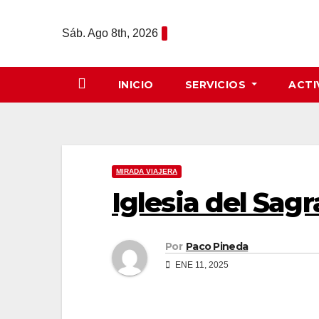
Saltar
al
Sáb. Ago 8th, 2026
contenido
INICIO
SERVICIOS
ACTI
MIRADA VIAJERA
Iglesia del Sag
Por
Paco Pineda
ENE 11, 2025