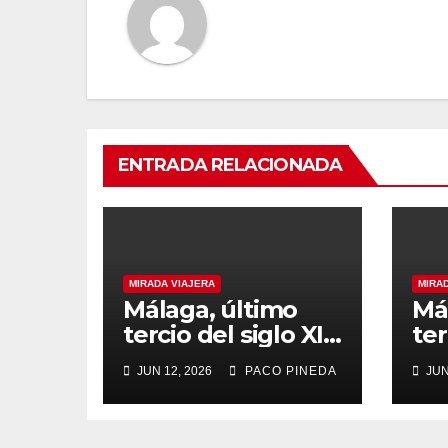
ENTRADA RELACIONADA
MIRADA VIAJERA
MIRA
Málaga, último
Má
tercio del siglo XIX
ter
(2)
JUN 12, 2026
PACO PINEDA
JUN