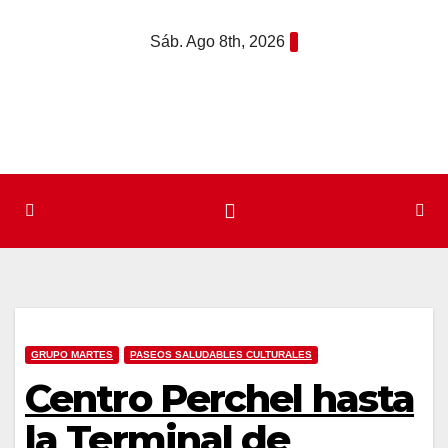
Saltar
Sáb. Ago 8th, 2026
al
contenido
GRUPO MARTES
PASEOS SALUDABLES CULTURALES
Centro Perchel hasta
la Terminal de