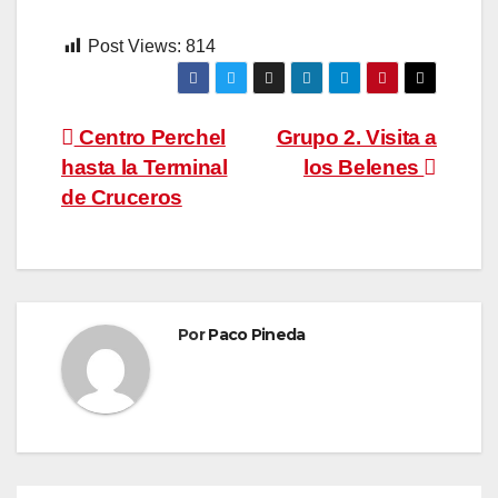
Post Views:
814
Navegación
Centro Perchel
Grupo 2. Visita a
hasta la Terminal
los Belenes
de
de Cruceros
entradas
Por
Paco Pineda