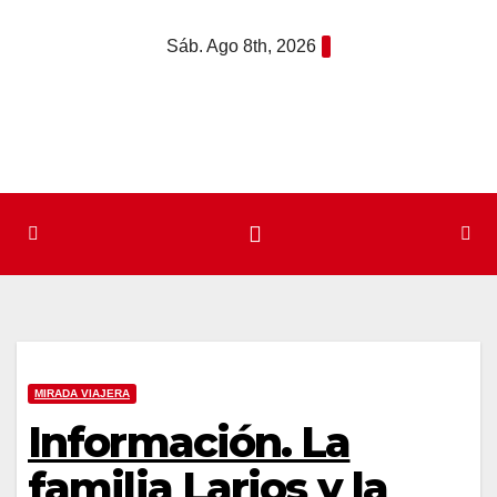
Saltar
Sáb. Ago 8th, 2026
al
contenido
MIRADA VIAJERA
Información. La
familia Larios y la