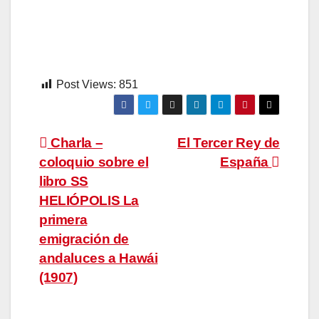
Post Views:
851
Navegación
Charla –
El Tercer Rey de
coloquio sobre el
España
de
libro SS
entradas
HELIÓPOLIS La
primera
emigración de
andaluces a Hawái
(1907)