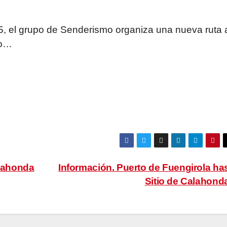
5, el grupo de Senderismo organiza una nueva ruta 
io…
alahonda
Información. Puerto de Fuengirola ha
Sitio de Calahond