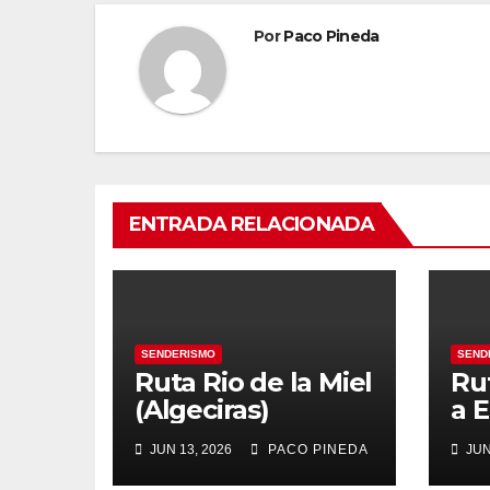
Por
Paco Pineda
ENTRADA RELACIONADA
SENDERISMO
SEND
Ruta Rio de la Miel
Ru
(Algeciras)
a E
JUN 13, 2026
PACO PINEDA
JUN