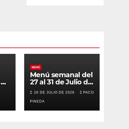
MENÚ
Menú semanal del
el
27 al 31 de Julio de
o
2026
26 DE JULIO DE 2026
PACO
PINEDA