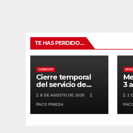
TE HAS PERDIDO...
COMEDOR
MEN
Cierre temporal
Me
del servicio de
3 
BAR – COMEDOR
20
8 DE AGOSTO DE 2026
2 
PACO PINEDA
PACO