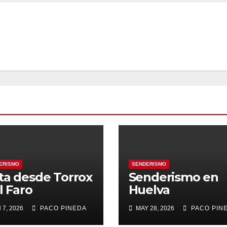
ERISMO
SENDERISMO
ta desde Torrox
Senderismo en
l Faro
Huelva
 7, 2026
PACO PINEDA
MAY 28, 2026
PACO PIN