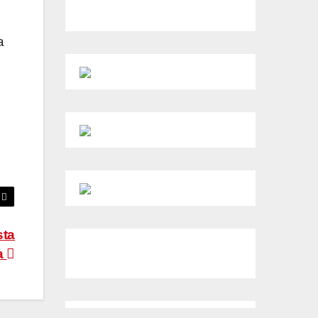
a
sta
a