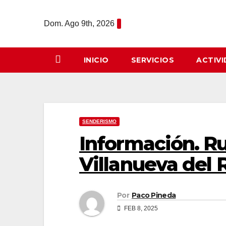
Saltar
al
Dom. Ago 9th, 2026
contenido
INICIO
SERVICIOS
ACTIV
SENDERISMO
Información. Ru
Villanueva del 
Por
Paco Pineda
FEB 8, 2025