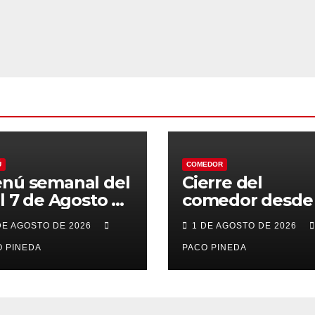
Ú
COMEDOR
nú semanal del
Cierre del
al 7 de Agosto de
comedor desde 
26
7 al 21 de Agost
DE AGOSTO DE 2026
1 DE AGOSTO DE 2026
por vacaciones
 PINEDA
PACO PINEDA