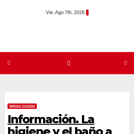
Saltar
Vie. Ago 7th, 2026
al
contenido
MIRADA VIAJERA
Información. La
higiene y el baño a