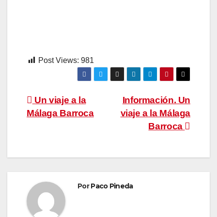
Post Views:
981
Navegación
Un viaje a la
Información. Un
Málaga Barroca
viaje a la Málaga
de
Barroca
entradas
Por
Paco Pineda