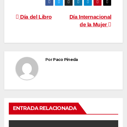
Navegación
Día del Libro
Día Internacional
de la Mujer
de
entradas
Por
Paco Pineda
ENTRADA RELACIONADA