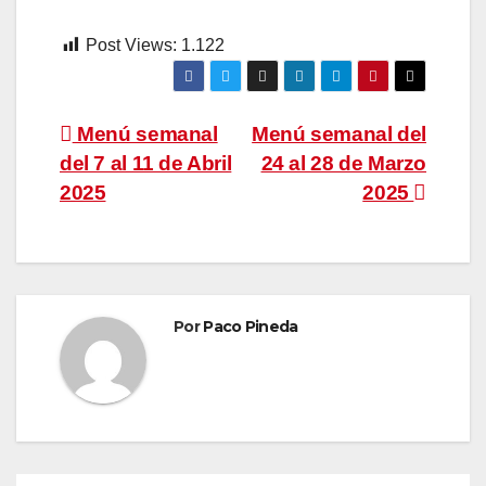
Post Views:
1.122
Navegación
Menú semanal
Menú semanal del
del 7 al 11 de Abril
24 al 28 de Marzo
de
2025
2025
entradas
Por
Paco Pineda