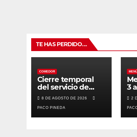
TE HAS PERDIDO...
COMEDOR
MEN
Cierre temporal
Me
del servicio de
3 
BAR – COMEDOR
20
8 DE AGOSTO DE 2026
2 
PACO PINEDA
PACO