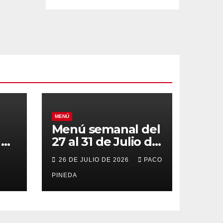
MENÚ
Menú semanal del
el
27 al 31 de Julio de
o
2026
26 DE JULIO DE 2026
PACO
PINEDA