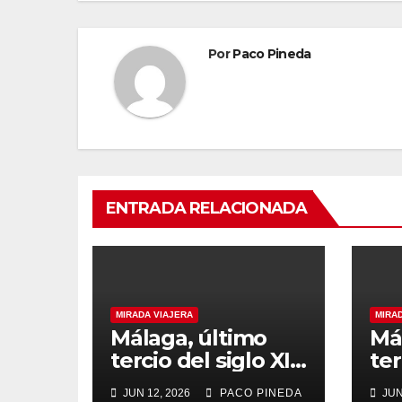
Por
Paco Pineda
ENTRADA RELACIONADA
MIRADA VIAJERA
MIRA
Málaga, último
Má
tercio del siglo XIX
ter
(2)
JUN 12, 2026
PACO PINEDA
JUN