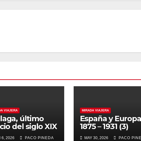
DA VIAJERA
MIRADA VIAJERA
laga, último
España y Europ
cio del siglo XIX
1875 – 1931 (3)
 6, 2026
PACO PINEDA
MAY 30, 2026
PACO PIN