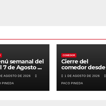
Ú
COMEDOR
nú semanal del
Cierre del
al 7 de Agosto de
comedor desde 
26
7 al 21 de Agost
DE AGOSTO DE 2026
1 DE AGOSTO DE 2026
por vacaciones
 PINEDA
PACO PINEDA