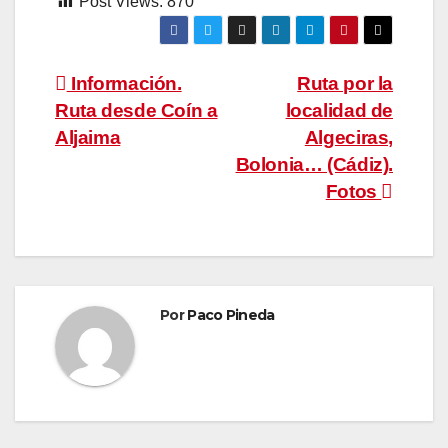
Post Views:
870
Navegación
Información.
Ruta por la
Ruta desde Coín a
localidad de
de
Aljaima
Algeciras,
entradas
Bolonia… (Cádiz).
Fotos
Por
Paco Pineda