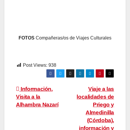
FOTOS
Compañeras/os de Viajes Culturales
Post Views:
938
Navegación
Información.
Viaje a las
Visita a la
localidades de
de
Alhambra Nazarí
Priego y
entradas
Almedinilla
(Córdoba),
información y