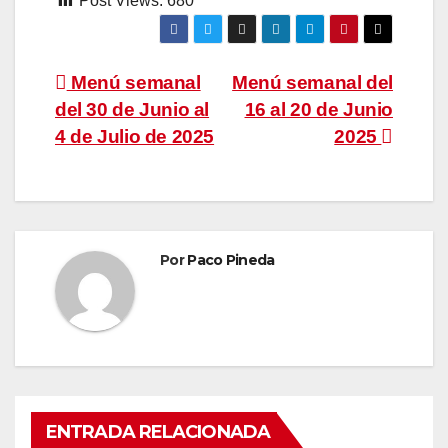
Post Views:
680
Navegación
Menú semanal
Menú semanal del
del 30 de Junio al
16 al 20 de Junio
de
4 de Julio de 2025
2025
entradas
Por
Paco Pineda
ENTRADA RELACIONADA