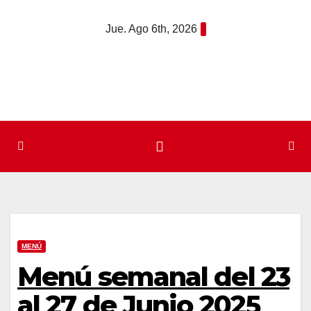
Saltar
Jue. Ago 6th, 2026
al
contenido
MENÚ
Menú semanal del 23
al 27 de Junio 2025