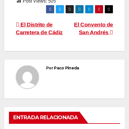
Post Views:
505
Navegación
El Distrito de
El Convento de
Carretera de Cádiz
San Andrés
de
entradas
Por
Paco Pineda
ENTRADA RELACIONADA