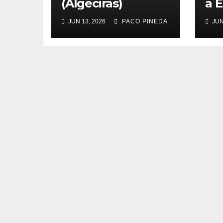
(Algeciras)
a E
JUN 13, 2026
PACO PINEDA
JUN