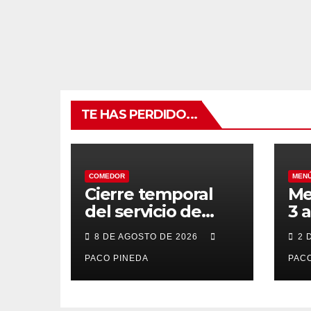
TE HAS PERDIDO...
COMEDOR
MEN
Cierre temporal
Me
del servicio de
3 
BAR – COMEDOR
20
8 DE AGOSTO DE 2026
2 
PACO PINEDA
PACO