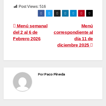
Post Views:
516
Navegación
Menú semanal
Menú
del 2 al 6 de
correspondiente al
de
Febrero 2026
día 11 de
entradas
diciembre 2025
Por
Paco Pineda