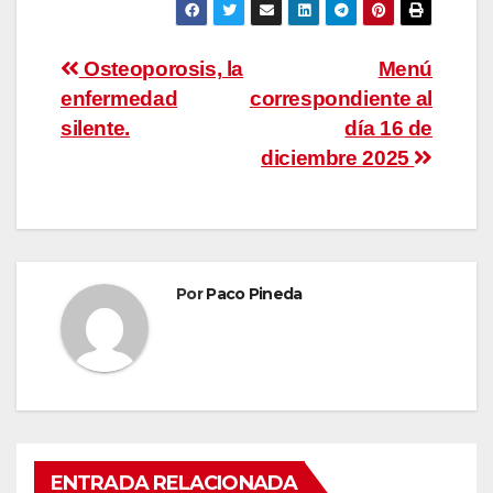
Navegación
Osteoporosis, la
Menú
enfermedad
correspondiente al
de
silente.
día 16 de
entradas
diciembre 2025
Por
Paco Pineda
ENTRADA RELACIONADA