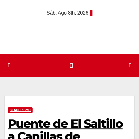
Saltar
Sáb. Ago 8th, 2026
al
contenido
SENDERISMO
Puente de El Saltillo
a Canillas de