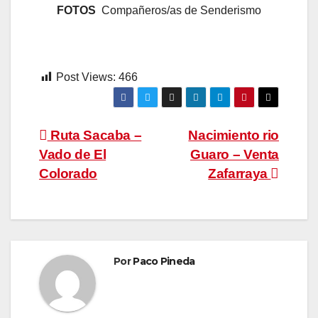
FOTOS
Compañeros/as de Senderismo
Post Views:
466
Navegación
Ruta Sacaba –
Nacimiento rio
Vado de El
Guaro – Venta
de
Colorado
Zafarraya
entradas
Por
Paco Pineda