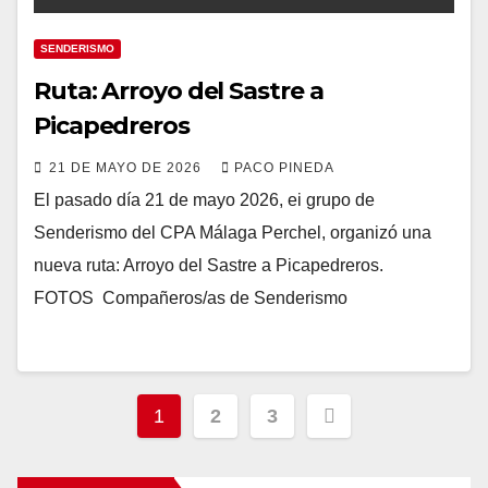
SENDERISMO
Ruta: Arroyo del Sastre a
Picapedreros
21 DE MAYO DE 2026
PACO PINEDA
El pasado día 21 de mayo 2026, ei grupo de
Senderismo del CPA Málaga Perchel, organizó una
nueva ruta: Arroyo del Sastre a Picapedreros.
FOTOS Compañeros/as de Senderismo
Paginación
1
2
3
de