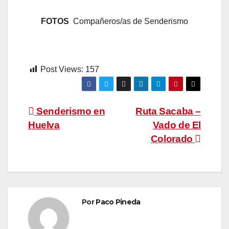
FOTOS
Compañeros/as de Senderismo
Post Views:
157
Navegación
Senderismo en
Ruta Sacaba –
Huelva
Vado de El
de
Colorado
entradas
Por
Paco Pineda