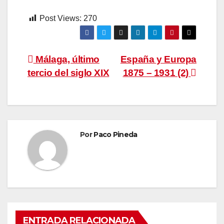
Post Views:
270
Navegación
Málaga, último
España y Europa
tercio del siglo XIX
1875 – 1931 (2)
de
entradas
Por
Paco Pineda
ENTRADA RELACIONADA