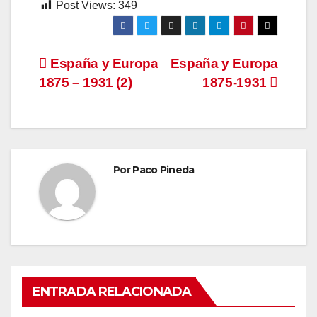
Post Views:
349
Navegación
España y Europa
España y Europa
1875 – 1931 (2)
1875-1931
de
entradas
Por
Paco Pineda
ENTRADA RELACIONADA