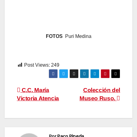
FOTOS
Puri Medina
Post Views:
249
Navegación
C.C. María
Colección del
Victoria Atencia
Museo Ruso.
de
entradas
Por
Paco Pineda