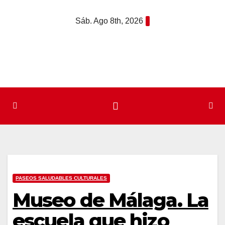
Saltar
Sáb. Ago 8th, 2026
al
contenido
PASEOS SALUDABLES CULTURALES
Museo de Málaga. La
escuela que hizo