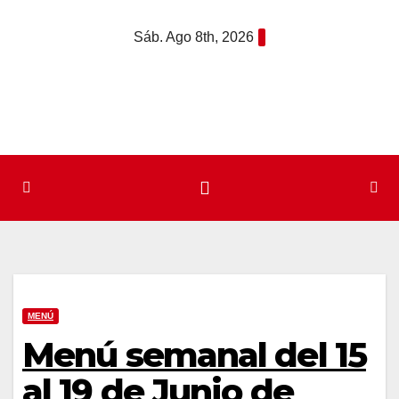
Saltar
Sáb. Ago 8th, 2026
al
contenido
MENÚ
Menú semanal del 15
al 19 de Junio de