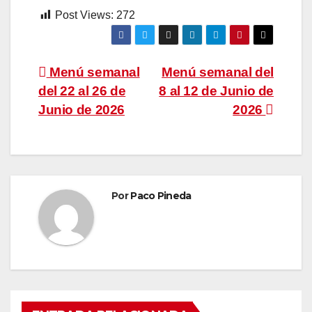
Post Views:
272
Navegación
Menú semanal
Menú semanal del
del 22 al 26 de
8 al 12 de Junio de
de
Junio de 2026
2026
entradas
Por
Paco Pineda