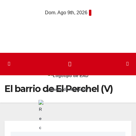
Saltar
Dom. Ago 9th, 2026
al
contenido
El barrio de El Perchel (V)
¿Tarda demasiado?