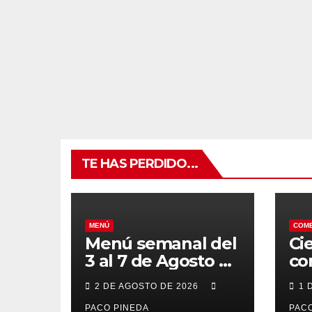
TE HAS PERDIDO...
MENÚ
COM
Menú semanal del
Ci
3 al 7 de Agosto de
co
2026
7 
2 DE AGOSTO DE 2026
1 
po
PACO PINEDA
PACO