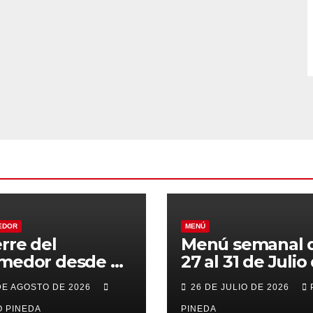
EDOR
MENÚ
erre del
Menú semanal 
medor desde el
27 al 31 de Julio
al 21 de Agosto
2026
DE AGOSTO DE 2026
26 DE JULIO DE 2026
r vacaciones
 PINEDA
PINEDA