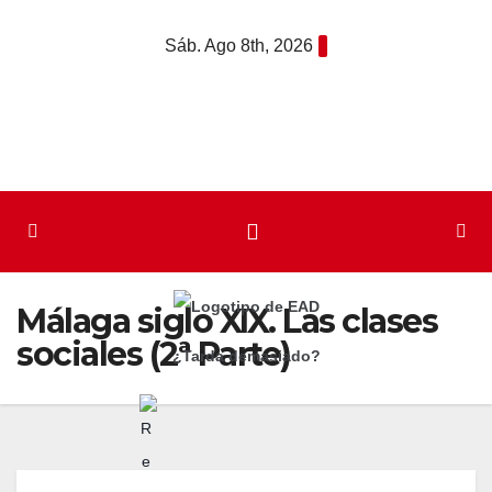
Saltar
Sáb. Ago 8th, 2026
al
contenido
Málaga siglo XIX. Las clases
sociales (2ª Parte)
¿Tarda demasiado?