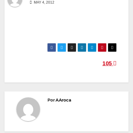
MAY 4, 2012
Navegación
105
de
entradas
Por
AAroca