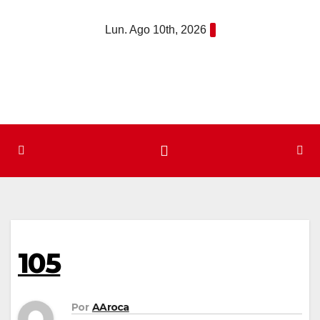
Saltar
Lun. Ago 10th, 2026
al
contenido
105
Por
AAroca