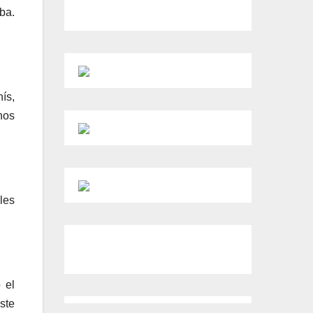
ba.
ís,
nos
les
 el
ste