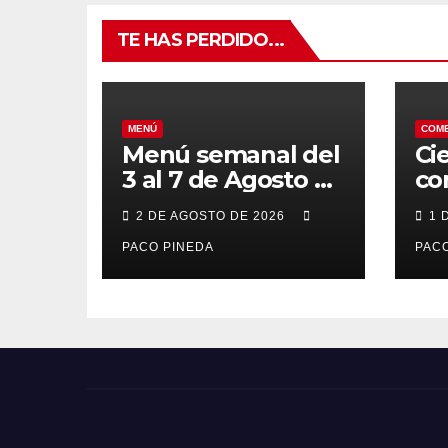
TE HAS PERDIDO...
MENÚ
COM
Menú semanal del
Ci
3 al 7 de Agosto de
co
2026
7 
2 DE AGOSTO DE 2026
1 
po
PACO PINEDA
PACO