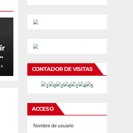
ir
e
DA
CONTADOR DE VISITAS
ACCESO
Nombre de usuario