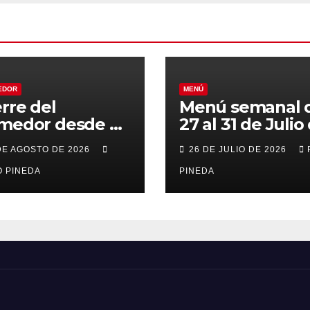
EDOR
MENÚ
erre del
Menú semanal 
medor desde el
27 al 31 de Julio
al 21 de Agosto
2026
DE AGOSTO DE 2026
26 DE JULIO DE 2026
r vacaciones
 PINEDA
PINEDA