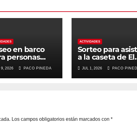
VIDADES
ACTIVIDADES
seo en barco
Sorteo para asist
ra personas
a la caseta de El
yores
Rengue, Feria d
 9, 2026
PACO PINEDA
JUL 1, 2026
PACO PINE
Málaga 2026
cada.
Los campos obligatorios están marcados con
*