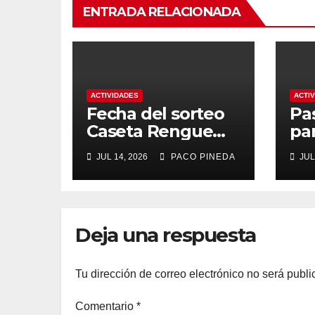
ENTRADA RELACIONADA
ACTIVIDADES
ACTI
Fecha del sorteo
Pa
Caseta Rengue
pa
Feria de Málaga
ma
JUL 14, 2026
PACO PINEDA
JUL
2026
Deja una respuesta
Tu dirección de correo electrónico no será publi
Comentario
*