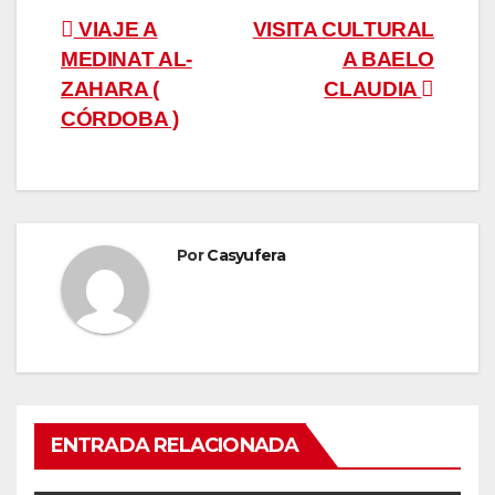
Navegación
VIAJE A
VISITA CULTURAL
MEDINAT AL-
A BAELO
de
ZAHARA (
CLAUDIA
entradas
CÓRDOBA )
Por
Casyufera
ENTRADA RELACIONADA