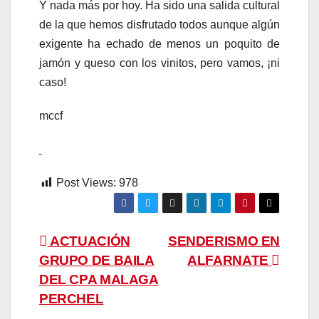
Y nada más por hoy. Ha sido una salida cultural
de la que hemos disfrutado todos aunque algún
exigente ha echado de menos un poquito de
jamón y queso con los vinitos, pero vamos, ¡ni
caso!
mccf
Post Views:
978
Navegación
ACTUACIÓN
SENDERISMO EN
GRUPO DE BAILA
ALFARNATE
de
DEL CPA MALAGA
entradas
PERCHEL