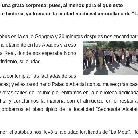
 una grata sorpresa; pues, al menos para el que esto
 e historia, ya fuera en la ciudad medieval amurallada de “L
tobús en la calle Góngora y 20 minutos después nos
encaminar
ncretamente en los Abades y a eso
 la Real, donde nos esperaba Nono
imiento, su ciudad.
s a contemplar las fachadas de sus
ocas) y el extraordinario Palacio Abacial con su museo; tras pas
otras calles del municipio, entramos en la biblioteca
dedicada
Hita y concluimos la mañana con el almuerzo en el restaura
probamos el plato típico de la localidad “Secretaria Alcalaí
.
r, el autobús nos llevó a la ciudad fortificada de “La Mota”. T