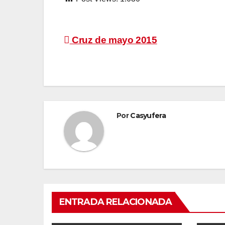
Navegación
Cruz de mayo 2015
de
entradas
Por
Casyufera
ENTRADA RELACIONADA