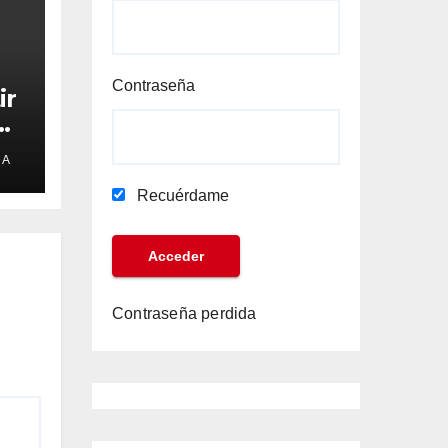
Contraseña
ir
e
DA
Recuérdame
Contraseña perdida