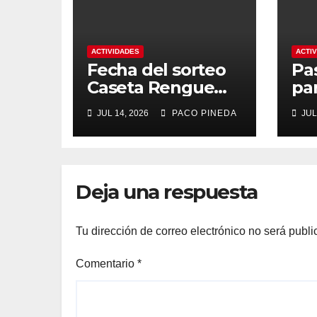
ACTIVIDADES
ACTI
Fecha del sorteo
Pa
Caseta Rengue
pa
Feria de Málaga
ma
JUL 14, 2026
PACO PINEDA
JUL
2026
Deja una respuesta
Tu dirección de correo electrónico no será publi
Comentario
*