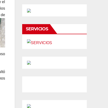
 el
ños
 de
SERVICIOS
oso
ltó
mos