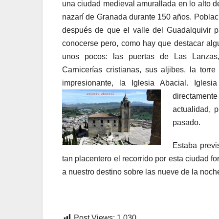
una ciudad medieval amurallada en lo alto de 
nazarí de Granada durante 150 años. Poblaci
después de que el valle del Guadalquivir p
conocerse pero, como hay que destacar alg
unos pocos: las puertas de Las Lanzas
Carnicerías cristianas, sus aljibes, la tor
impresionante, la Iglesia Abacial. Igle
directamente
actualidad, 
pasado.
Estaba previs
tan placentero el recorrido por esta ciudad f
a nuestro destino sobre las nueve de la noch
F.R.
Post Views:
1.030