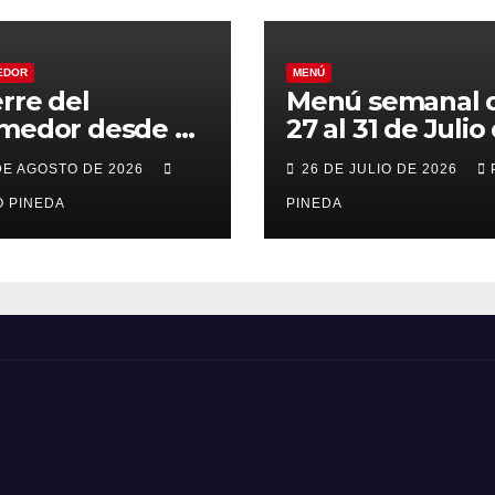
EDOR
MENÚ
erre del
Menú semanal 
medor desde el
27 al 31 de Julio
al 21 de Agosto
2026
DE AGOSTO DE 2026
26 DE JULIO DE 2026
r vacaciones
 PINEDA
PINEDA