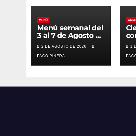
MENÚ
COM
Menú semanal del
Ci
3 al 7 de Agosto de
co
2026
7 
2 DE AGOSTO DE 2026
1 
po
PACO PINEDA
PACO