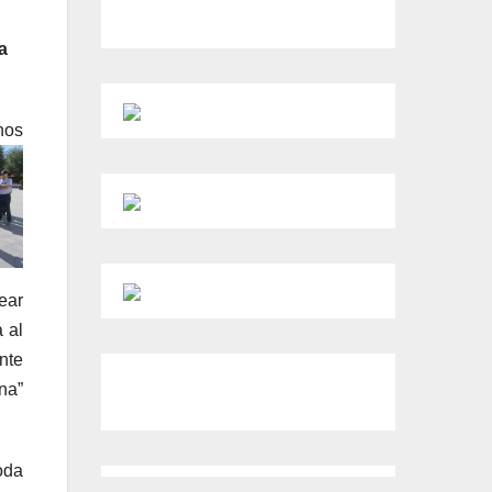
a
nos
ear
 al
nte
na”
oda