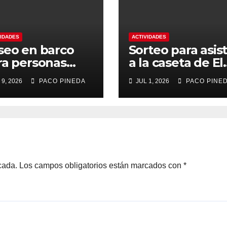
VIDADES
ACTIVIDADES
seo en barco
Sorteo para asist
ra personas
a la caseta de El
yores
Rengue, Feria d
 9, 2026
PACO PINEDA
JUL 1, 2026
PACO PINE
Málaga 2026
cada.
Los campos obligatorios están marcados con
*