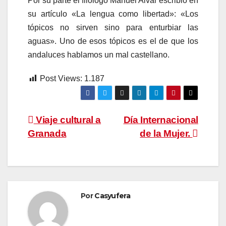
Por su parte el filólogo Manuel Alvar escribió en
su artículo «La lengua como libertad»: «Los
tópicos no sirven sino para enturbiar las
aguas». Uno de esos tópicos es el de que los
andaluces hablamos un mal castellano.
Post Views:
1.187
Navegación
Viaje cultural a
Día Internacional
Granada
de la Mujer.
de
entradas
Por
Casyufera