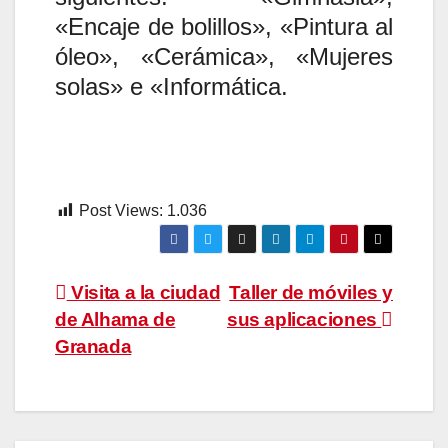
«Encaje de bolillos», «Pintura al
óleo», «Cerámica», «Mujeres
solas» e «Informática.
Post Views:
1.036
Navegación
Visita a la ciudad
Taller de móviles y
de Alhama de
sus aplicaciones
de
Granada
entradas