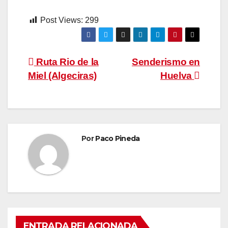
Post Views:
299
Navegación
Ruta Rio de la
Senderismo en
Miel (Algeciras)
Huelva
de
entradas
Por
Paco Pineda
ENTRADA RELACIONADA