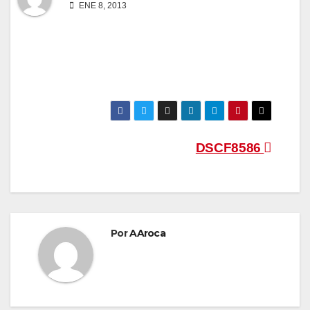
ENE 8, 2013
Navegación
DSCF8586
de
entradas
Por
AAroca