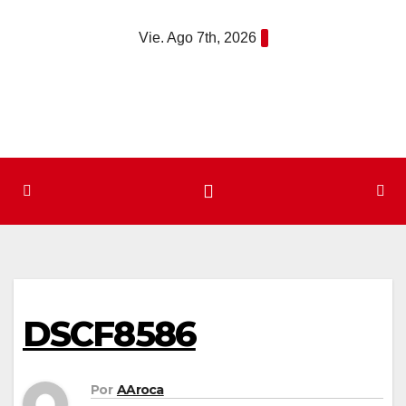
Saltar
Vie. Ago 7th, 2026
al
contenido
DSCF8586
Por
AAroca