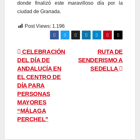
donde finalizó este maravilloso día por la
ciudad de Granada.
Post Views:
1.196
Navegación
CELEBRACIÓN
RUTA DE
DEL DÍA DE
SENDERISMO A
de
ANDALUCÍA EN
SEDELLA
entradas
EL CENTRO DE
DÍA PARA
PERSONAS
MAYORES
“MÁLAGA
PERCHEL”