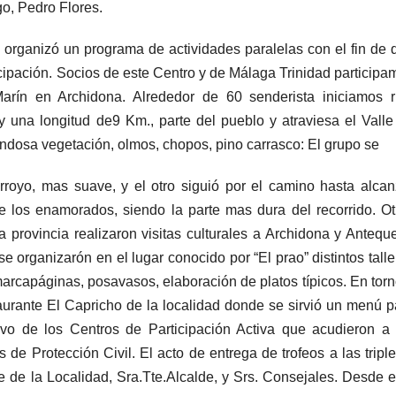
o, Pedro Flores.
e organizó un programa de actividades paralelas con el fin de 
icipación. Socios de este Centro y de Málaga Trinidad participa
arín en Archidona. Alrededor de 60 senderista iniciamos r
y una longitud de9 Km., parte del pueblo y atraviesa el Valle
ndosa vegetación, olmos, chopos, pino carrasco: El grupo se
 arroyo, mas suave, y el otro siguió por el camino hasta alcan
 de los enamorados, siendo la parte mas dura del recorrido. Ot
 provincia realizaron visitas culturales a Archidona y Anteque
 organizarón en el lugar conocido por “El prao” distintos talle
arcapáginas, posavasos, elaboración de platos típicos. En torn
taurante El Capricho de la localidad donde se sirvió un menú p
ivo de los Centros de Participación Activa que acudieron a 
 de Protección Civil. El acto de entrega de trofeos a las triple
e de la Localidad, Sra.Tte.Alcalde, y Srs. Consejales. Desde e