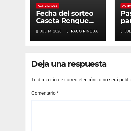
ACTIVIDADES
ACTI
Fecha del sorteo
Pa
Caseta Rengue
pa
Feria de Málaga
ma
JUL 14, 2026
PACO PINEDA
JUL
2026
Deja una respuesta
Tu dirección de correo electrónico no será publi
Comentario
*