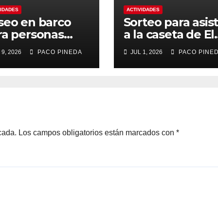
VIDADES
ACTIVIDADES
seo en barco
Sorteo para asist
ra personas
a la caseta de El
yores
Rengue, Feria d
 9, 2026
PACO PINEDA
JUL 1, 2026
PACO PINE
Málaga 2026
cada.
Los campos obligatorios están marcados con
*