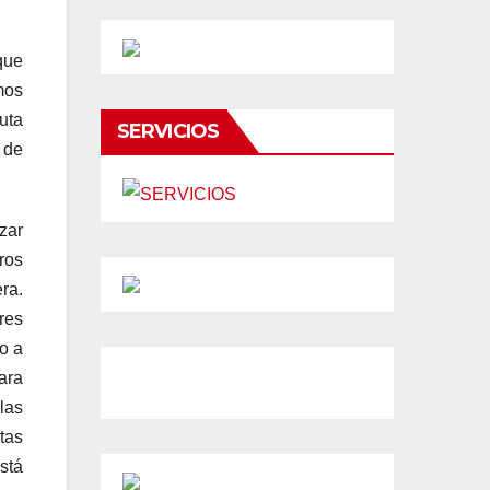
que
mos
uta
SERVICIOS
 de
zar
ros
ra.
res
o a
ara
las
tas
stá