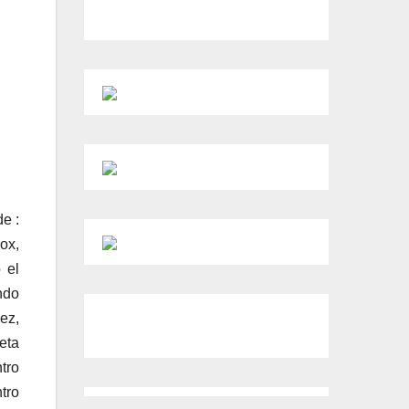
e :
ox,
 el
ndo
ez,
eta
tro
ntro