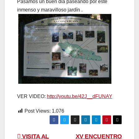
Pasamos un buen día paseando por este
inmenso y maravilloso jardín .
VER VIDEO:
http://youtu.be/42J__dFUNAY
Post Views:
1.076
Navegación
VISITA AL
XV ENCUENTRO