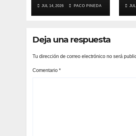
Feria de Málaga
ma
JUL 14, 2026
PACO PINEDA
JUL
2026
Deja una respuesta
Tu dirección de correo electrónico no será publi
Comentario
*