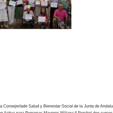
a Consejeríade Salud y Bienestar Social de la Junta de Andalu
ión Activa para Personas Mayores Málaga II Perchel dos cursos