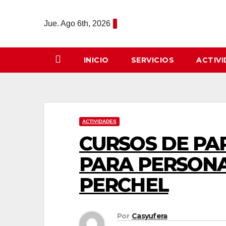
Saltar
al
Jue. Ago 6th, 2026
contenido
INICIO
SERVICIOS
ACTIV
ACTIVIDADES
CURSOS DE PA
PARA PERSON
PERCHEL
Por
Casyufera