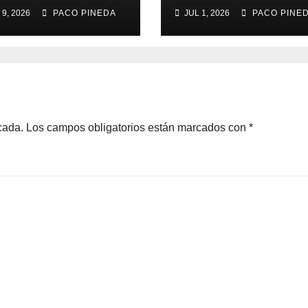
yores
Rengue, Feria d
 9, 2026
PACO PINEDA
JUL 1, 2026
PACO PINE
Málaga 2026
cada.
Los campos obligatorios están marcados con
*