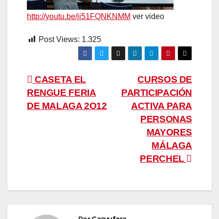
http://youtu.be/ji51FQNKNMM
ver video
Post Views:
1.325
Navegación
CASETA EL
CURSOS DE
RENGUE FERIA
PARTICIPACIÓN
de
DE MALAGA 2O12
ACTIVA PARA
entradas
PERSONAS
MAYORES
MÁLAGA
PERCHEL