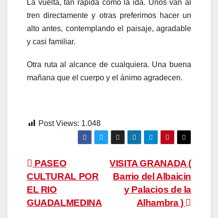
La vuelta, tan rápida como la ida. Unos van al
tren directamente y otras preferimos hacer un
alto antes, contemplando el paisaje, agradable
y casi familiar.
Otra ruta al alcance de cualquiera. Una buena
mañana que el cuerpo y el ánimo agradecen.
Post Views:
1.048
Navegación
PASEO
VISITA GRANADA (
CULTURAL POR
Barrio del Albaicin
de
EL RIO
y Palacios de la
entradas
GUADALMEDINA
Alhambra )